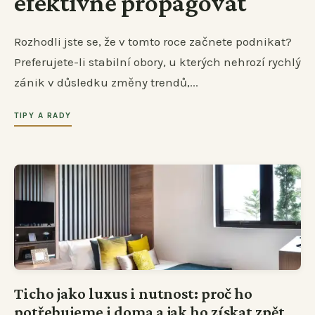
efektivně propagovat
Rozhodli jste se, že v tomto roce začnete podnikat?
Preferujete-li stabilní obory, u kterých nehrozí rychlý
zánik v důsledku změny trendů,...
TIPY A RADY
Ticho jako luxus i nutnost: proč ho
potřebujeme i doma a jak ho získat zpět