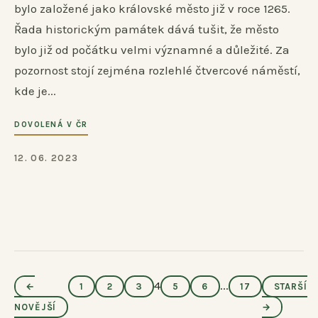
bylo založené jako královské město již v roce 1265.
Řada historickým památek dává tušit, že město
bylo již od počátku velmi významné a důležité. Za
pozornost stojí zejména rozlehlé čtvercové náměstí,
kde je...
DOVOLENÁ V ČR
12. 06. 2023
4
...
←
1
2
3
5
6
17
STARŠÍ
NOVĚJŠÍ
→