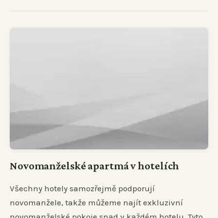
Novomanželské apartmá v hotelích
Všechny hotely samozřejmě podporují
novomanžele, takže můžeme najít exkluzivní
novomanželské pokoje snad v každém hotelu. Tyto