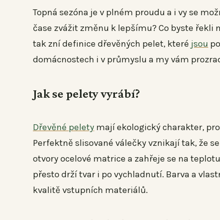
Topná sezóna je v plném proudu a i vy se možná
čase zvážit změnu k lepšímu? Co byste řekli n
tak zní definice dřevěných pelet, které
jsou
po
domácnostech i v průmyslu a my vám prozradí
Jak se pelety vyrábí?
Dřevěné pelety
mají ekologický charakter, prot
Perfektně slisované válečky vznikají tak, že 
otvory ocelové matrice a zahřeje se na teplotu
přesto drží tvar i po vychladnutí. Barva a vla
kvalitě vstupních materiálů.