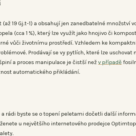
i
(až 19 Gj.t-1) a obsahují jen zanedbatelné množství v
ela (cca 1 %), který lze využít jako hnojivo či kompos
 šetrné vůči životnímu prostředí. Vzhledem ke kompakt
oblémové. Prodávají se vy pytlích, které lze uschovat 
piní a proces manipulace je čistší než
v případě
fosil
žnost automatického přikládání.
 a rádi byste se o topení peletami dočetli další inform
seženete u největšího internetového prodejce Optimtop s
alety.