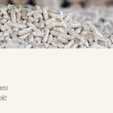
tami
ně?