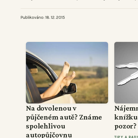
Publikováno: 18. 12. 2015
Na dovolenou v
Nájemn
půjčeném autě? Známe
knížku“
spolehlivou
pozor?
autopůjčovnu
TIPY A RAD