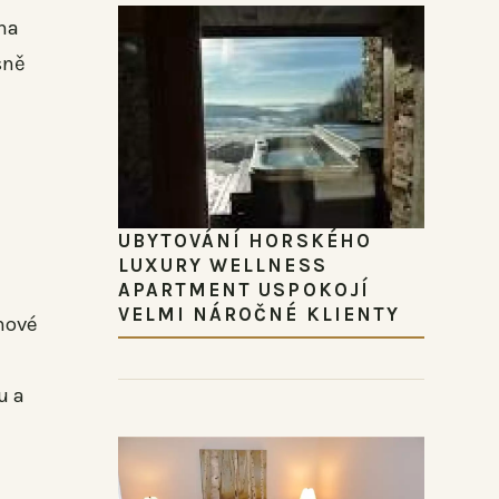
 na
sně
UBYTOVÁNÍ HORSKÉHO
LUXURY WELLNESS
APARTMENT USPOKOJÍ
VELMI NÁROČNÉ KLIENTY
uhové
u a