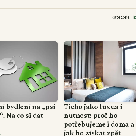
Kategorie:
Ti
í bydlení na „psí
Ticho jako luxus i
. Na co si dát
nutnost: proč ho
potřebujeme i doma a
jak ho získat zpět
Y