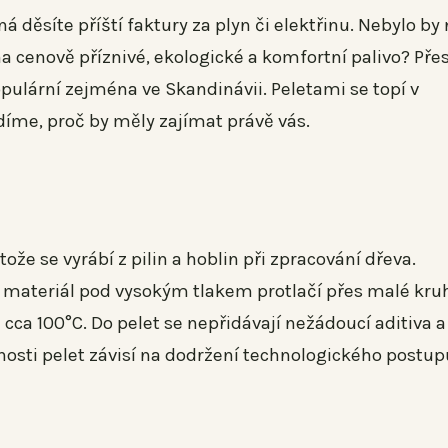
 děsíte příští faktury za plyn či elektřinu. Nebylo by
a cenově příznivé, ekologické a komfortní palivo? Pře
pulární zejména ve Skandinávii. Peletami se topí v
me, proč by měly zajímat právě vás.
ože se vyrábí z pilin a hoblin při zpracování dřeva.
se materiál pod vysokým tlakem protlačí přes malé kr
 cca 100°C. Do pelet se nepřidávají nežádoucí aditiva a
stnosti pelet závisí na dodržení technologického postup