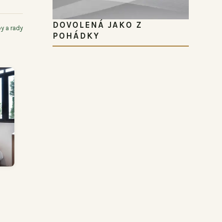
DOVOLENÁ JAKO Z
py a rady
POHÁDKY