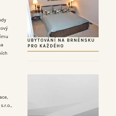
ody
tový
nímu
UBYTOVÁNÍ NA BRNĚNSKU
na
PRO KAŽDÉHO
ních
ace,
.r.o.,