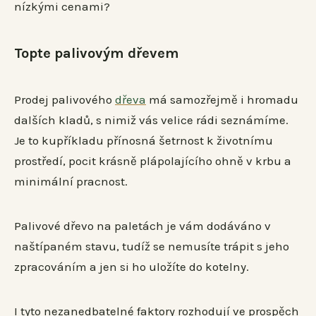
nízkými cenami?
Topte palivovým dřevem
Prodej palivového
dřeva
má samozřejmě i hromadu
dalších kladů, s nimiž vás velice rádi seznámíme.
Je to kupříkladu přínosná šetrnost k životnímu
prostředí, pocit krásně plápolajícího ohně v krbu a
minimální pracnost.
Palivové dřevo na paletách je vám dodáváno v
naštípaném stavu, tudíž se nemusíte trápit s jeho
zpracováním a jen si ho uložíte do kotelny.
I tyto nezanedbatelné faktory rozhodují ve prospěch