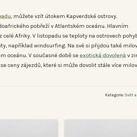
opadu
, můžete vzít útokem Kapverdské ostrovy.
padoafrického pobřeží v Atlantském oceánu. Hlavním
 celé Afriky. V listopadu se teploty na ostrovech pohy
y, například windsurfing. Na své si přijdou také milov
okém oceánu. V současné době se
exotická
dovolená
v z
 se ceny zájezdů, které si může dovolit stále více milo
Kategorie:
Svět a