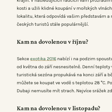
krajin. V následujících řádcích vám prozradí
kosti a užili klidné koupání v mořských vlnách
lokalitu, která odpovídá vašim představám a
českých turistů stále populárnější.
Kam na dovolenou v říjnu?
Sekce
exotika 2016
nabízí i na podzim spoustu
od května do září nesnesitelně. Denní teploty v
turistická sezóna propukává na konci září a bě
můžete se koupat ve vodě s teplotou 28 °C. Po
Dubaji nemusíte mít strach. Nejvíce srážek zd
Kam na dovolenou v listopadu?