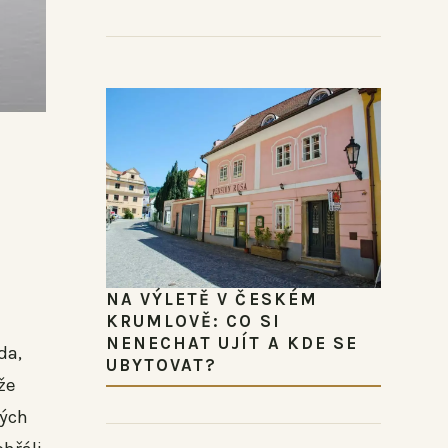
NA VÝLETĚ V ČESKÉM
KRUMLOVĚ: CO SI
NENECHAT UJÍT A KDE SE
da,
UBYTOVAT?
že
lých