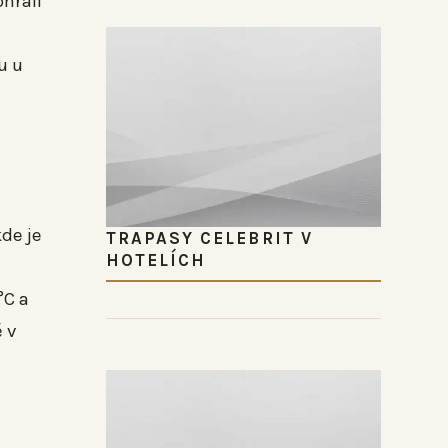
ohřáli
u u
kde je
TRAPASY CELEBRIT V
HOTELÍCH
°C a
 v