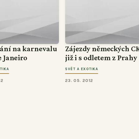
ání na karnevalu
Zájezdy německých C
e Janeiro
již i s odletem z Prahy
TIKA
SVĚT A EXOTIKA
12
23. 05. 2012