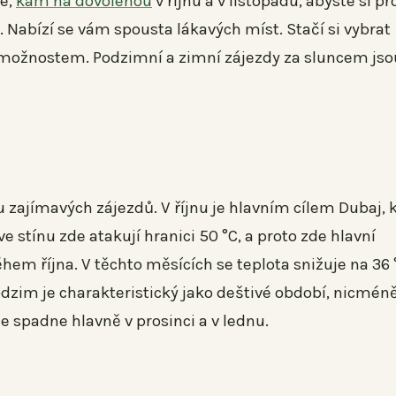
me,
kam na
dovolenou
v říjnu a v listopadu, abyste si pr
. Nabízí se vám spousta lákavých míst. Stačí si vybrat
 možnostem. Podzimní a zimní zájezdy za sluncem jso
 zajímavých zájezdů. V říjnu je hlavním cílem Dubaj, 
e stínu zde atakují hranici 50 °C, a proto zde hlavní
hem října. V těchto měsících se teplota snižuje na 36 
dzim je charakteristický jako deštivé období, nicméně
e spadne hlavně v prosinci a v lednu.