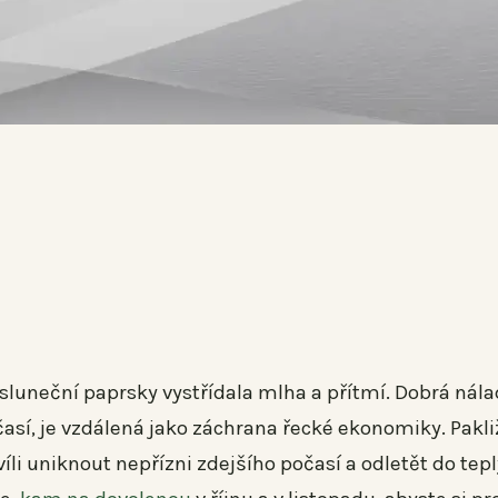
 sluneční paprsky vystřídala mlha a přítmí. Dobrá nála
así, je vzdálená jako záchrana řecké ekonomiky. Pakli
li uniknout nepřízni zdejšího počasí a odletět do tep