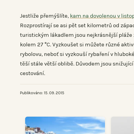
Jestliže přemýšlíte,
kam na dovolenou v list
Rozprostírají se asi pět set kilometrů od zá
turistickým lákadlem jsou nejkrásnější pláže z
kolem 27 °C. Vyzkoušet si můžete různé aktivit
rybolovu, neboť si vyzkouší rybaření v hlub
těší stále větší oblibě. Důvodem jsou snižující
cestování.
Publikováno: 15. 09. 2015