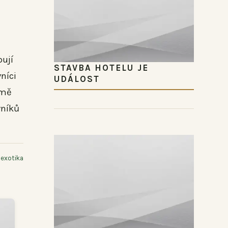
bují
STAVBA HOTELU JE
níci
UDÁLOST
imě
vníků
 exotika