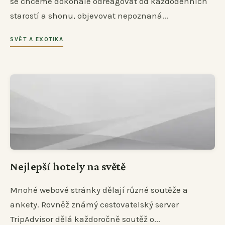
se chceme dokonale odreagovat od každodenních
starostí a shonu, objevovat nepoznaná...
SVĚT A EXOTIKA
Nejlepší hotely na světě
Mnohé webové stránky dělají různé soutěže a
ankety. Rovněž známý cestovatelský server
TripAdvisor dělá každoročně soutěž o...