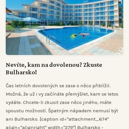
Nevíte, kam na dovolenou? Zkuste
Bulharsko!
Čas letních dovolených se zase o něco přiblížil.
Možná, že už i vy začínáte přemýšlet, kam se letos
vydáte. Chcete-li zkusit zase něco jiného, máte
spoustu možností. Špatným nápadem nemusí být
ani Bulharsko. [caption id="attachment_674"
align="alignright" width="279"] Bulharsko -