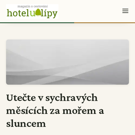
Utečte v sychravých
měsících za mořem a
sluncem