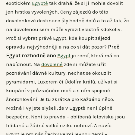
exotickém
Egyptě
tak drahá, že si ji mohla dovolit
jen hrstka vyvolených. Ceny zájezdů do této
dovolenkové destinace šly hodně dolů a to až tak, že
na dovolenou sem může vyrazit vlastně kdokoliv.
Proč si vybrat právě Egypt, kde koupit zájezd
opravdu nejvýhodněji a na co si dát pozor?
Proč
Egypt rozhodně ano
Egypt
je zemí, která má co
nabídnout. Na
dovolené
zde si můžete užít
poznávání dávné kultury, nechat se okouzlit
pyramidami, Luxorem či Údolím králů, užívat si
koupání v průzračném moři a s ním spojené
šnorchlování. Je tu zkrátka pro každého něco.
Možná i vy jste slyšeli, že v Egyptě není úplně
bezpečno. Není to pravda – oblíbená letoviska jsou
hlídaná a žádné velké riziko nehrozí. A navíc –
Egypt je pro nás Čechy velmi levnou zemí –