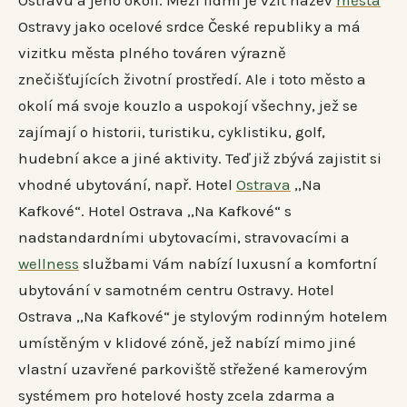
Ostravu a jeho okolí. Mezi lidmi je vžit název
města
Ostravy jako ocelové srdce České republiky a má
vizitku města plného továren výrazně
znečišťujících životní prostředí. Ale i toto město a
okolí má svoje kouzlo a uspokojí všechny, jež se
zajímají o historii, turistiku, cyklistiku, golf,
hudební akce a jiné aktivity. Teď již zbývá zajistit si
vhodné ubytování, např. Hotel
Ostrava
,,Na
Kafkové“. Hotel Ostrava ,,Na Kafkové“ s
nadstandardními ubytovacími, stravovacími a
wellness
službami Vám nabízí luxusní a komfortní
ubytování v samotném centru Ostravy. Hotel
Ostrava ,,Na Kafkové“ je stylovým rodinným hotelem
umístěným v klidové zóně, jež nabízí mimo jiné
vlastní uzavřené parkoviště střežené kamerovým
systémem pro hotelové hosty zcela zdarma a