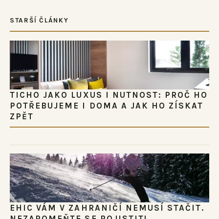
STARŠÍ ČLÁNKY
TICHO JAKO LUXUS I NUTNOST: PROČ HO
POTŘEBUJEME I DOMA A JAK HO ZÍSKAT
ZPĚT
EHIC VÁM V ZAHRANIČÍ NEMUSÍ STAČIT.
NEZAPOMEŇTE SE POJISTIT!