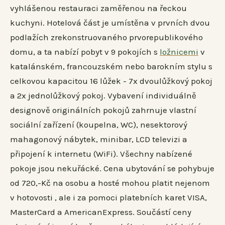
vyhlášenou restauraci zaměřenou na řeckou
kuchyni. Hotelová část je umístěna v prvních dvou
podlažích zrekonstruovaného prvorepublikového
domu, a ta nabízí pobyt v 9 pokojích s
ložnicemi
v
katalánském, francouzském nebo barokním stylu s
celkovou kapacitou 16 lůžek - 7x dvoulůžkový pokoj
a 2x jednolůžkový pokoj. Vybavení individuálně
designově originálních pokojů zahrnuje vlastní
sociální zařízení (koupelna, WC), nesektorový
mahagonový nábytek, minibar, LCD televizi a
připojení k internetu (WiFi). Všechny nabízené
pokoje jsou nekuřácké. Cena ubytování se pohybuje
od 720,-Kč na osobu a hosté mohou platit nejenom
v hotovosti , ale i za pomoci platebních karet VISA,
MasterCard a AmericanExpress. Součástí ceny