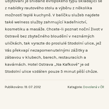
ubytování je snídaně evropského typu skládající se
z nabídky rautového stolu a výběru z několika
možností teplé kuchyně. V balíčku služeb najdete
také welness služby zahrnující kadeřnictví,
kosmetiku a masáže. Chcete-li poznat noční život v
Ostravě bez zbytečného bloudění v neznámých
uličkách, tak vyrazte do proslulé Stodolní ulice, jež
Vás překvapí nezapomenutelnými zážitky a
zábavou v klubech, barech, restauracích a
kavárnách. Hotel Ostrava ,,Na Kafkové“ je od
Stodolní ulice vzdálen pouze 5 minut pěší chůze.
Publikováno: 19. 07. 2012
Kategorie:
Dovolená v ČR