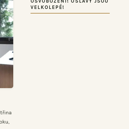
OSVOBOZENÍ! OSLAVY JSOU
VELKOLEPÉ!
třina
ooku,