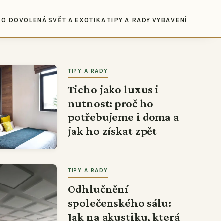
RO DOVOLENÁ
SVĚT A EXOTIKA
TIPY A RADY
VYBAVENÍ
TIPY A RADY
Ticho jako luxus i
nutnost: proč ho
potřebujeme i doma a
jak ho získat zpět
TIPY A RADY
Odhlučnění
společenského sálu:
Jak na akustiku, která