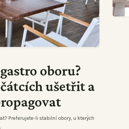
 gastro oboru?
ačátcích ušetřit a
propagovat
t? Preferujete-li stabilní obory, u kterých
.