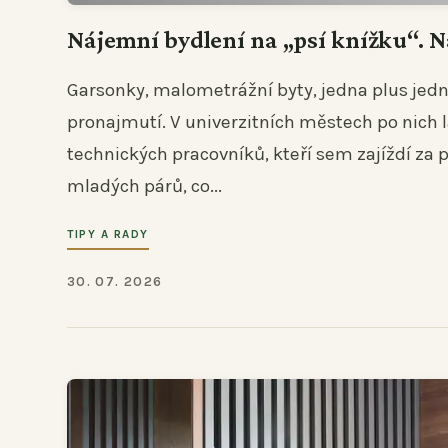
Nájemní bydlení na „psí knížku“. Na
Garsonky, malometrážní byty, jedna plus jednič
pronajmutí. V univerzitních městech po nich 
technických pracovníků, kteří sem zajíždí za 
mladých párů, co...
TIPY A RADY
30. 07. 2026