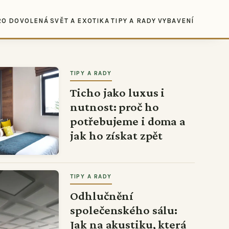
RO DOVOLENÁ
SVĚT A EXOTIKA
TIPY A RADY
VYBAVENÍ
TIPY A RADY
Ticho jako luxus i
nutnost: proč ho
potřebujeme i doma a
jak ho získat zpět
TIPY A RADY
Odhlučnění
společenského sálu:
Jak na akustiku, která