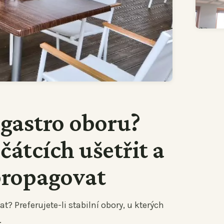
 gastro oboru?
ačátcích ušetřit a
propagovat
t? Preferujete-li stabilní obory, u kterých
.