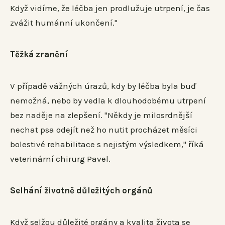
Když vidíme, že léčba jen prodlužuje utrpení, je čas
zvážit humánní ukončení."
Těžká zranění
V případě vážných úrazů, kdy by léčba byla buď
nemožná, nebo by vedla k dlouhodobému utrpení
bez naděje na zlepšení. "Někdy je milosrdnější
nechat psa odejít než ho nutit procházet měsíci
bolestivé rehabilitace s nejistým výsledkem," říká
veterinární chirurg Pavel.
Selhání životně důležitých orgánů
Když selžou důležité orgány a kvalita života se