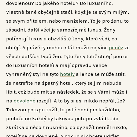
dovolenou? Do jakého hotelu? Do luxusního.
Vlastně ženě obyčejně stačí, když je se svým milým,
se svým přítelem, nebo manželem. To je pro ženu to
zásadní, další věcí je samozřejmě luxus.
Ženy
potřebují luxus a obzvláště ženy, které vědí, co
chtějí. A právě ty mohou stát muže nejvíce
peněz
ze
všech dalších typů žen. Tyto ženy totiž chtějí pouze
do luxusních hotelů a mají opravdu velice
vyhraněný styl na tyto
hotely
a lehce se může stát,
že natrefíte na špatný hotel, který se jim nebude
líbit, což bude mít za následek, že se s Vámi může i
na
dovolené
rozejít. A to by si asi nikdo nepřál, že?
Takovou potupu zažít, ta jistě není pro každého,
protože ne každý by takovou potupu zvládl. Jde
zkrátka o něco hnusného, co by zažít neměl nikdo,
rozejít se na dovolené. A pokud si chcete udržet