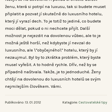
ženu, která si potrpí na luxusu, tak si budete muset
připlatit a pozvat jí skutečně do luxusního hotelu,
který jí vyrazí dech. To je totiž to jediné, co budete
moci dělat, pokud o ni nechcete přijít. Další
možnost je nejezdit na dovolenou vůbec, ale to je
možná ještě horší, než kdybyste jí nevzal do
luxusního, ale \"obyčejného\" hotelu, který by jí
nezaujmul.
Byl by to zkrátka problém, který byste
musel vyřešit. A to hodně rychle. Dřív, než by se
případně naštvala. Takže, je to jednoduché. Ženy
chtějí na dovolenou do luxusních hotelů se svým
nejmilejším člověkem. Vámi.
Publikováno: 13. 01. 2012
Kategorie:
Cestovatelské tipy