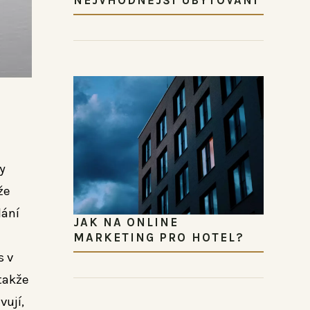
y
že
lání
JAK NA ONLINE
MARKETING PRO HOTEL?
s v
takže
vují,