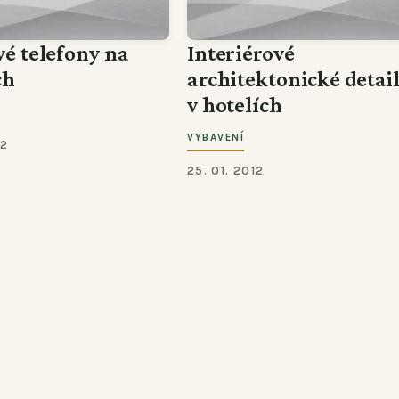
vé telefony na
Interiérové
ch
architektonické detai
v hotelích
VYBAVENÍ
12
25. 01. 2012