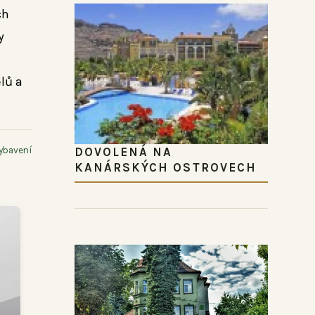
ch
y
i
elů a
DOVOLENÁ NA
ybavení
KANÁRSKÝCH OSTROVECH