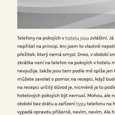
Telefony na pokojích v
hotelu
jsou
zvláštní. Já
nepřišel na princip. Ani jsem to vlastně nepot
přežitek, který nemá smysl.
Dnes, v období s
zkrátka není na telefon na pokojích v hotelu m
nevyužije, takže jsou tam podle mě spíše jen t
můžete zavolat o pomoc na recepci, když bud
na recepci určitý důvod je, nicméně je to pod
hotelových pokojích být nemusí. Mohou, ale n
období bez drátu a zařízení
typu
telefonu na h
vypadá opravdu příšerně, nevím, nevím.
Ale h