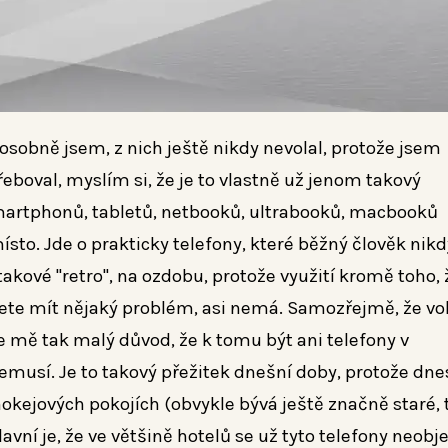
 osobně jsem, z nich ještě nikdy nevolal, protože jsem
řeboval, myslím si, že je to vlastně už jenom takový
martphonů, tabletů, netbooků, ultrabooků, macbooků
ísto. Jde o prakticky telefony, které běžný člověk nikd
akové "retro", na ozdobu, protože využití kromě toho, 
ete mít nějaký problém, asi nemá. Samozřejmě, že vo
le mě tak malý důvod, že k tomu být ani telefony v
emusí. Je to takový přežitek dnešní doby, protože dne
okejových pokojích (obvykle bývá ještě značně staré, 
lavní je, že ve většině hotelů se už tyto telefony neobje