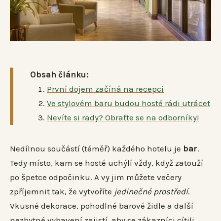
Obsah článku:
První dojem začíná na recepci
Ve stylovém baru budou hosté rádi utrácet
Nevíte si rady? Obraťte se na odborníky!
Nedílnou součástí (téměř) každého hotelu je
bar
.
Tedy místo, kam se hosté uchýlí vždy, když zatouží
po špetce odpočinku. A vy jim můžete večery
zpříjemnit tak, že vytvoříte
jedinečné prostředí
.
Vkusné dekorace, pohodlné barové židle a další
nezbytné vybavení zajistí, aby se zákazníci cítili