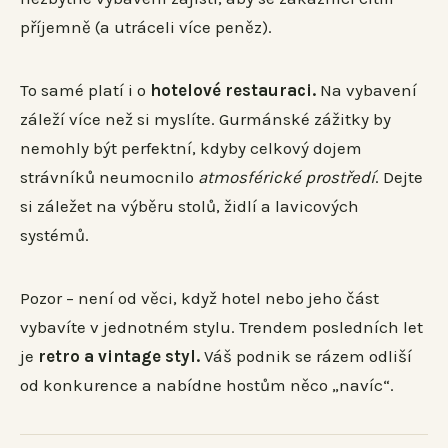
příjemně (a utráceli více peněz).
To samé platí i o
hotelové restauraci.
Na vybavení
záleží více než si myslíte. Gurmánské zážitky by
nemohly být perfektní, kdyby celkový dojem
strávníků neumocnilo
atmosférické prostředí
. Dejte
si záležet na výběru stolů, židlí a lavicových
systémů.
Pozor – není od věci, když hotel nebo jeho část
vybavíte v jednotném stylu. Trendem posledních let
je
retro a vintage styl.
Váš podnik se rázem odliší
od konkurence a nabídne hostům něco „navíc“.