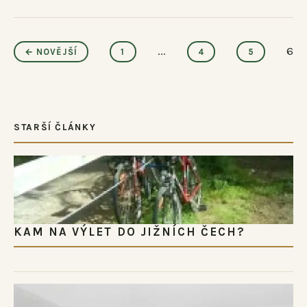
...
6
← NOVĚJŠÍ
1
4
5
STARŠÍ ČLÁNKY
KAM NA VÝLET DO JIŽNÍCH ČECH?