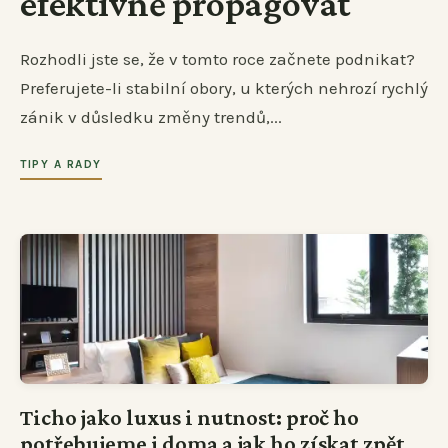
efektivně propagovat
Rozhodli jste se, že v tomto roce začnete podnikat?
Preferujete-li stabilní obory, u kterých nehrozí rychlý
zánik v důsledku změny trendů,...
TIPY A RADY
Ticho jako luxus i nutnost: proč ho
potřebujeme i doma a jak ho získat zpět