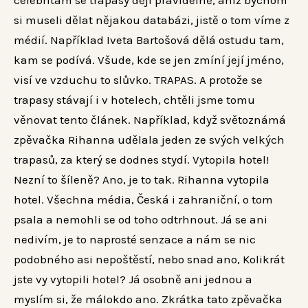
celebritám se trapasy dějí pravidelně, aniž bychom
si museli dělat nějakou databázi, jistě o tom víme z
médií.
Například Iveta Bartošová dělá ostudu tam,
kam se podívá. Všude, kde se jen zmíní její jméno,
visí ve vzduchu to slůvko. TRAPAS. A protože se
trapasy stávají i v hotelech, chtěli jsme tomu
věnovat tento článek. Například, když světoznámá
zpěvačka Rihanna udělala jeden ze svých velkých
trapasů, za který se dodnes stydí. Vytopila hotel!
Nezní to šíleně? Ano, je to tak. Rihanna vytopila
hotel. Všechna média, Česká i zahraniční, o tom
psala a nemohli se od toho odtrhnout. Já se ani
nedivím, je to naprosté senzace a nám se nic
podobného asi nepoštěstí, nebo snad ano, Kolikrát
jste vy vytopili hotel? Já osobně ani jednou a
myslím si, že málokdo ano. Zkrátka tato zpěvačka