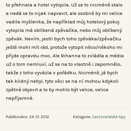
to přehnala a hotel vytopila. Už se to nicméně stalo
a nedá se to nijak napravit, ale osobně by mi velice
vadila myšlenka, že například můj hotelový pokoj
vytopila má oblíbená zpěvačka, nebo můj oblíbený
zpěvák.
Nevím, jestli bych toho zpěváka/zpěvačku
ještě mohl mít rád, protože vytopit něco/někoho mi
přijde opravdu moc. Ale Rihanna to zvládla a média
už o tom nemluví, už se na to vlastně i zapomnělo,
takže z toho vyvázla v pořádku. Nicméně, já bych
tak klidný nebyl, tyto věci se na ní mohou kdykoli
zpětně objevit a to by mohlo být velice, velice
nepříjemné.
Publikováno: 24. 01. 2012
Kategorie:
Cestovatelské tipy