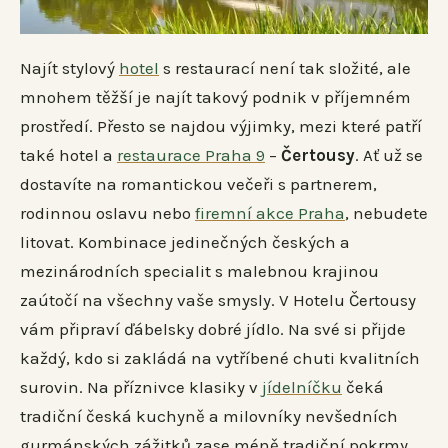
Najít stylový
hotel
s restaurací není tak složité, ale
mnohem těžší je najít takový podnik v příjemném
prostředí. Přesto se najdou výjimky, mezi které patří
také hotel a
restaurace Praha 9
–
Čertousy
. Ať už se
dostavíte na romantickou večeři s partnerem,
rodinnou oslavu nebo
firemní akce Praha
, nebudete
litovat. Kombinace jedinečných českých a
mezinárodních specialit s malebnou krajinou
zaútočí na všechny vaše smysly. V Hotelu Čertousy
vám připraví ďábelsky dobré jídlo. Na své si přijde
každý, kdo si zakládá na vytříbené chuti kvalitních
surovin. Na příznivce klasiky v
jídelníčku
čeká
tradiční česká kuchyně a milovníky nevšedních
gurmánských zážitků zase méně tradiční pokrmy