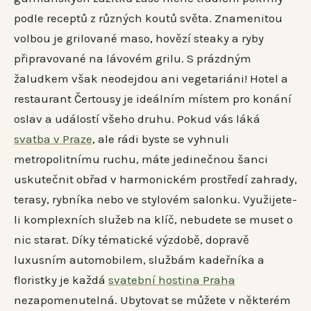
podle receptů z různých koutů světa. Znamenitou
volbou je grilované maso, hovězí steaky a ryby
připravované na lávovém grilu. S prázdným
žaludkem však neodejdou ani vegetariáni! Hotel a
restaurant Čertousy je ideálním místem pro konání
oslav a událostí všeho druhu. Pokud vás láká
svatba v Praze
, ale rádi byste se vyhnuli
metropolitnímu ruchu, máte jedinečnou šanci
uskutečnit obřad v harmonickém prostředí zahrady,
terasy, rybníka nebo ve stylovém salonku. Využijete-
li komplexních služeb na klíč, nebudete se muset o
nic starat. Díky tématické výzdobě, dopravě
luxusním automobilem, službám kadeřníka a
floristky je každá
svatební hostina Praha
nezapomenutelná. Ubytovat se můžete v některém