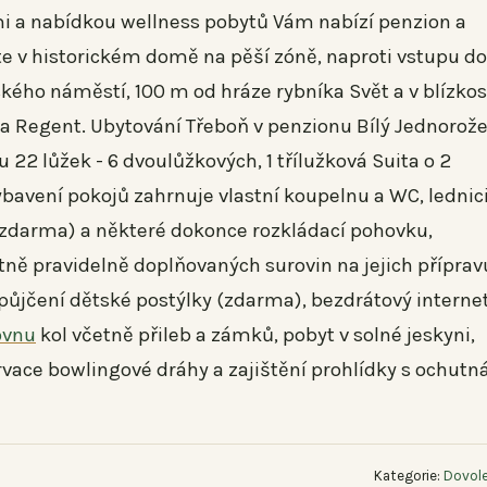
i a nabídkou wellness pobytů Vám nabízí penzion a
te v historickém domě na pěší zóně, naproti vstupu do
ého náměstí, 100 m od hráze rybníka Svět a v blízkos
a Regent. Ubytování Třeboň v penzionu Bílý Jednorož
u 22 lůžek - 6 dvoulůžkových, 1 třílužková Suita o 2
ybavení pokojů zahrnuje vlastní koupelnu a WC, lednici
tu (zdarma) a některé dokonce rozkládací pohovku,
tně pravidelně doplňovaných surovin na jejich příprav
půjčení dětské postýlky (zdarma), bezdrátový internet
ovnu
kol včetně přileb a zámků, pobyt v solné jeskyni,
vace bowlingové dráhy a zajištění prohlídky s ochutn
Kategorie:
Dovole