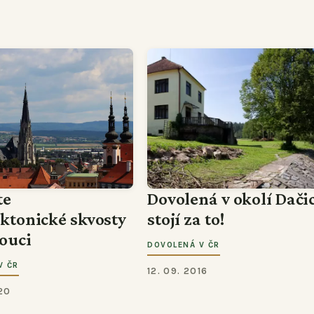
te
Dovolená v okolí Dači
ektonické skvosty
stojí za to!
ouci
DOVOLENÁ V ČR
V ČR
12. 09. 2016
20