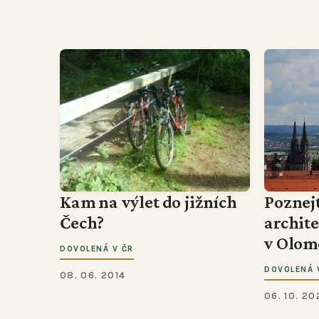
Kam na výlet do jižních
Poznej
Čech?
archit
v Olom
DOVOLENÁ V ČR
DOVOLENÁ 
08. 06. 2014
06. 10. 20