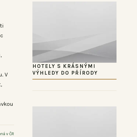
ti
ec
,
HOTELY S KRÁSNÝMI
VÝHLEDY DO PŘÍRODY
u. V
,
ávkou
ná v ČR