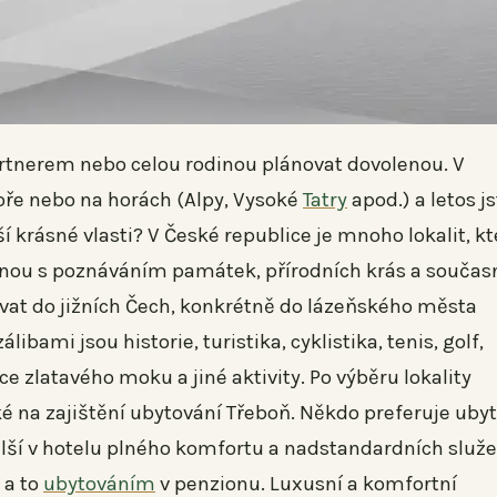
 partnerem nebo celou rodinou plánovat dovolenou. V
oře nebo na horách (Alpy, Vysoké
Tatry
apod.) a letos js
ší krásné vlasti? V České republice je mnoho lokalit, kt
volenou s poznáváním památek, přírodních krás a součas
odívat do jižních Čech, konkrétně do lázeňského města
ibami jsou historie, turistika, cyklistika, tenis, golf,
e zlatavého moku a jiné aktivity. Po výběru lokality
na zajištění ubytování Třeboň. Někdo preferuje uby
lší v hotelu plného komfortu a nadstandardních služe
 a to
ubytováním
v penzionu. Luxusní a komfortní