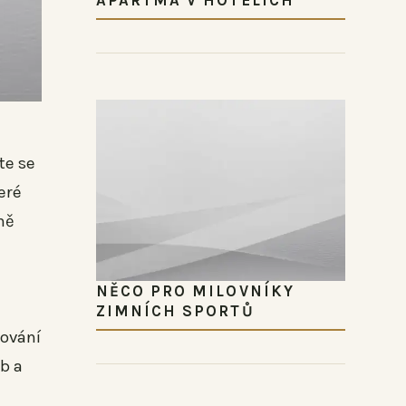
te se
eré
ně
NĚCO PRO MILOVNÍKY
ZIMNÍCH SPORTŮ
tování
b a