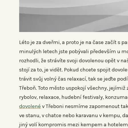
Léto je za dveřmi, a proto je na čase začít s
minulých letech jste pobývali především u m
rozhodli, že strávíte svoji dovolenou opět v na
stojí za to, je vidět. Pokud chcete spojit do
trávit svůj volný čas relaxací, tak se jeďte p
Třeboň. Toto město uspokojí všechny, jejímiž zál
rybolov, relaxace, hudební festivaly, konzumac
dovolené
v Třeboni nesmíme zapomenout také 
ve stanu, v chatce nebo karavanu v kempu, da
jiný volí kompromis mezi kempem a hotelem