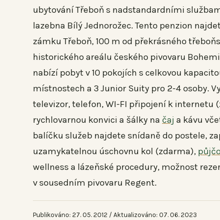
ubytování Třeboň s nadstandardními službam
lazebna Bílý Jednorožec. Tento penzion najde
zámku Třeboň, 100 m od překrásného třeboňsk
historického areálu českého pivovaru Bohemi
nabízí pobyt v 10 pokojích s celkovou kapacito
místnostech a 3 Junior Suity pro 2-4 osoby. V
televizor, telefon, WI-FI připojení k interne
rychlovarnou konvici a šálky na
čaj
a kávu vče
balíčku služeb najdete snídaně do postele, za
uzamykatelnou úschovnu kol (zdarma),
půjč
wellness a lázeňské procedury, možnost rezer
v sousedním pivovaru Regent.
Publikováno: 27. 05. 2012 / Aktualizováno: 07. 06. 2023