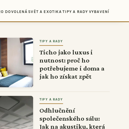
RO DOVOLENÁ
SVĚT A EXOTIKA
TIPY A RADY
VYBAVENÍ
TIPY A RADY
Ticho jako luxus i
nutnost: proč ho
potřebujeme i doma a
jak ho získat zpět
TIPY A RADY
Odhlučnění
společenského sálu:
Jak na akustiku, která