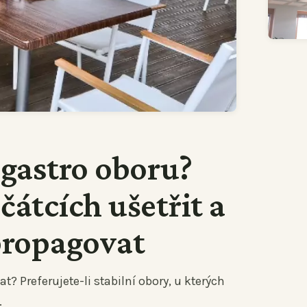
 gastro oboru?
ačátcích ušetřit a
propagovat
t? Preferujete-li stabilní obory, u kterých
.