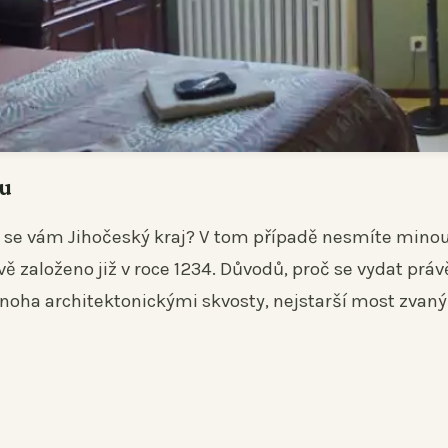
ku
il se vám Jihočeský kraj? V tom případě nesmíte mino
vě založeno již v roce 1234. Důvodů, proč se vydat práv
mnoha architektonickými skvosty, nejstarší most zvaný