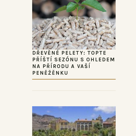
DŘEVĚNÉ PELETY: TOPTE
PŘÍŠTÍ SEZÓNU S OHLEDEM
NA PŘÍRODU A VAŠÍ
PENĚŽĚNKU