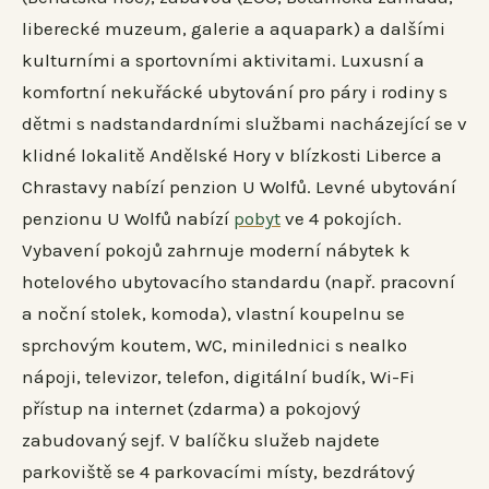
liberecké muzeum, galerie a aquapark) a dalšími
kulturními a sportovními aktivitami. Luxusní a
komfortní nekuřácké ubytování pro páry i rodiny s
dětmi s nadstandardními službami nacházející se v
klidné lokalitě Andělské Hory v blízkosti Liberce a
Chrastavy nabízí penzion U Wolfů. Levné ubytování
penzionu U Wolfů nabízí
pobyt
ve 4 pokojích.
Vybavení pokojů zahrnuje moderní nábytek k
hotelového ubytovacího standardu (např. pracovní
a noční stolek, komoda), vlastní koupelnu se
sprchovým koutem, WC, minilednici s nealko
nápoji, televizor, telefon, digitální budík, Wi-Fi
přístup na internet (zdarma) a pokojový
zabudovaný sejf. V balíčku služeb najdete
parkoviště se 4 parkovacími místy, bezdrátový