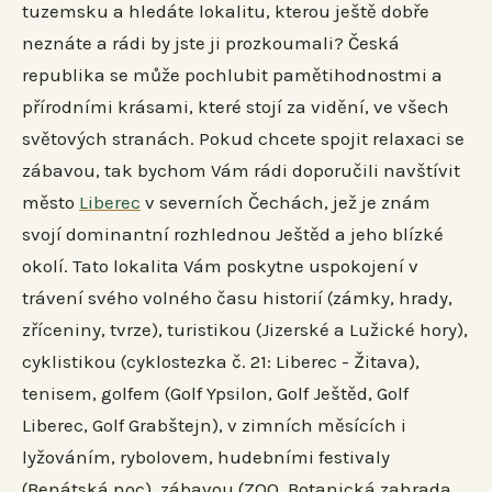
tuzemsku a hledáte lokalitu, kterou ještě dobře
neznáte a rádi by jste ji prozkoumali? Česká
republika se může pochlubit pamětihodnostmi a
přírodními krásami, které stojí za vidění, ve všech
světových stranách. Pokud chcete spojit relaxaci se
zábavou, tak bychom Vám rádi doporučili navštívit
město
Liberec
v severních Čechách, jež je znám
svojí dominantní rozhlednou Ještěd a jeho blízké
okolí. Tato lokalita Vám poskytne uspokojení v
trávení svého volného času historií (zámky, hrady,
zříceniny, tvrze), turistikou (Jizerské a Lužické hory),
cyklistikou (cyklostezka č. 21: Liberec - Žitava),
tenisem, golfem (Golf Ypsilon, Golf Ještěd, Golf
Liberec, Golf Grabštejn), v zimních měsících i
lyžováním, rybolovem, hudebními festivaly
(Benátská noc), zábavou (ZOO, Botanická zahrada,