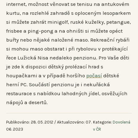
internet, možnost věnovat se tenisu na antukovém
kurtu, na rozlehlé zahradě s oploceným lesoparkem
si můžete zahrát minigolf, ruské kuželky, petangue,
frisbee a ping-pong a na ohništi si můžete opéct
buřty nebo nějaké naložené maso. Rekreační rybáři
si mohou maso obstarat i při rybolovu v protékající
řece Lužická Nisa nedaleko penzionu. Pro Vaše děti
je zde k dispozici dětský prolézací hrad s
houpačkami a v případě horšího
počasí
dětské
herní PC. Součástí penzionu je i nekuřácká
restaurace s nabídkou lahodných jídel, osvěžujích
nápojů a desertů.
Publikováno: 28. 05. 2012 / Aktualizováno: 07.
Kategorie:
Dovolená
06. 2023
v ČR