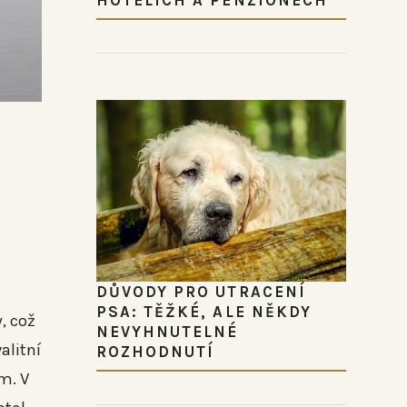
DŮVODY PRO UTRACENÍ
PSA: TĚŽKÉ, ALE NĚKDY
, což
NEVYHNUTELNÉ
alitní
ROZHODNUTÍ
m. V