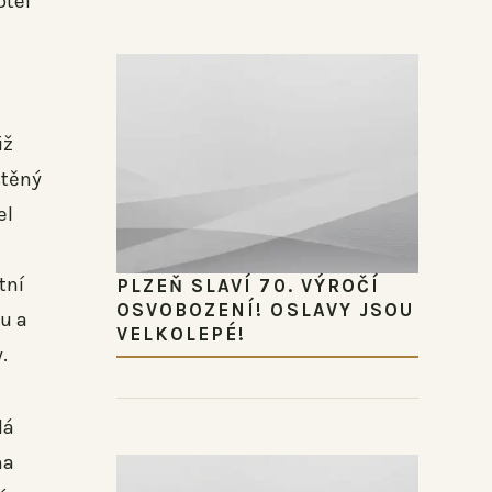
otel
iž
stěný
el
tní
PLZEŇ SLAVÍ 70. VÝROČÍ
OSVOBOZENÍ! OSLAVY JSOU
u a
VELKOLEPÉ!
.
dá
na