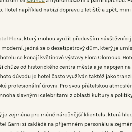
entrum se
saunou
a hydromasážní a parní sprchou. H
. Hotel například nabízí dopravu z letiště a zpět, mini
l Flora, který mohou využít především návštěvníci j
 moderní, jedná se o desetipatrový dům, který je umí
hotelu se konají květinové výstavy Flora Olomouc. Hot
ší chůze od historického centra města a je napojen na
hoto důvodu je hotel často využíván taktéž jako tranzi
ké profesionální úrovni. Pro svou přátelskou atmosfér
oha slavnými celebritami z oblasti kultury a politiky
rý je zejména pro méně náročnější klientelu, která hle
tel Garni si zakládá na příjemném personálu a zejmé