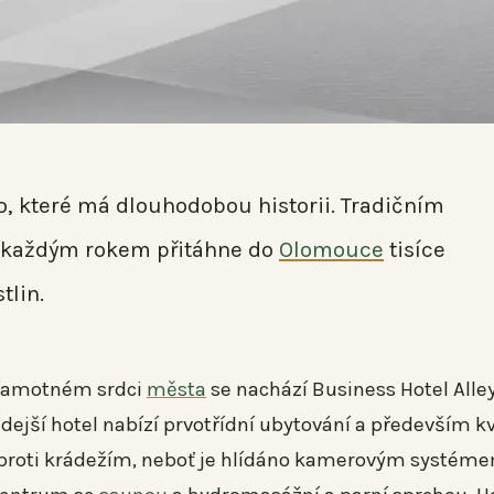
, které má dlouhodobou historii. Tradičním
á každým rokem přitáhne do
Olomouce
tisíce
tlin.
v samotném srdci
města
se nachází Business Hotel Alley
dejší hotel nabízí prvotřídní ubytování a především kv
o proti krádežím, neboť je hlídáno kamerovým systéme