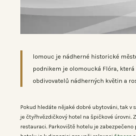
lomouc je nádherné historické město
podnikem je olomoucká Flóra, kter
obdivovatelů nádherných květin a ros
Pokud hledáte nějaké dobré ubytováni, tak 
je čtyřhvězdičkový hotel na špičkové úrovni. Z
restauraci. Parkoviště hotelu je zabezpečen