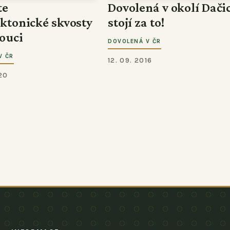
te
Dovolená v okolí Dači
ektonické skvosty
stojí za to!
ouci
DOVOLENÁ V ČR
V ČR
12. 09. 2016
20