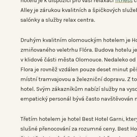
hotelu je k dispozici pro vaši relaxaci
fitness
c
Alley je zárukou kvalitních a špičkových služeb
salónky a služby relax centra.
Druhým kvalitním olomouckým hotelem je Hote
zmiňovaného veletrhu Flóra. Budova hotelu je
v klidové části města Olomouce. Nedaleko od 
Flora je rovněž vzdálen pouze deset minut pě
místní tramvajovou a železniční dopravu. Z to
hotel. Svým zákazníkům nabízí služby na vyso
empatický personál bývá často navštěvován mn
Třetím hotelem je hotel Best Hotel Garni, kte
slušné přenocování za rozumné ceny. Best Ho