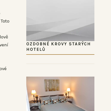
é
 Toto
lově
OZDOBNÉ KROVY STARÝCH
vení
HOTELŮ
lové