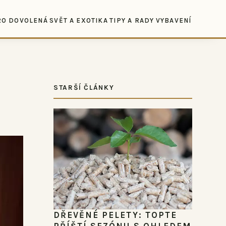
RO DOVOLENÁ
SVĚT A EXOTIKA
TIPY A RADY
VYBAVENÍ
STARŠÍ ČLÁNKY
DŘEVĚNÉ PELETY: TOPTE
PŘÍŠTÍ SEZÓNU S OHLEDEM