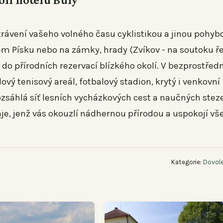
trávení vašeho volného času cyklistikou a jinou pohyb
ném Písku nebo na zámky, hrady (Zvíkov - na soutoku ř
a do přírodních rezervací blízkého okolí. V bezprostředn
lový tenisový areál, fotbalový stadion, krytý i venkovní
ozsáhlá síť lesních vycházkových cest a naučných stez
raje, jenž vás okouzlí nádhernou přírodou a uspokojí v
Kategorie:
Dovole