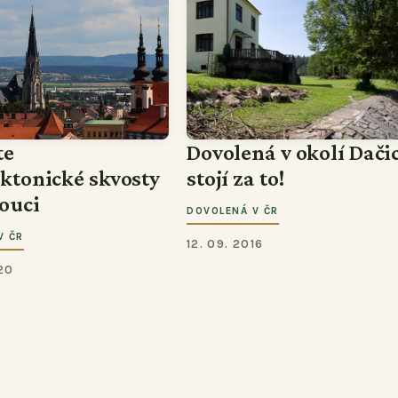
te
Dovolená v okolí Dači
ektonické skvosty
stojí za to!
ouci
DOVOLENÁ V ČR
V ČR
12. 09. 2016
20