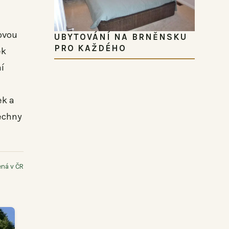
ovou
UBYTOVÁNÍ NA BRNĚNSKU
PRO KAŽDÉHO
ek
í
ek a
šechny
ná v ČR