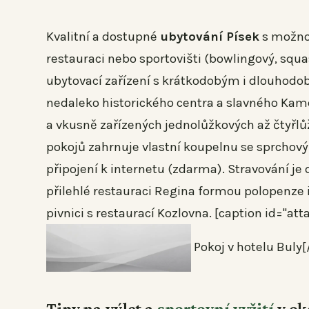
Kvalitní a dostupné
ubytování Písek
s možnos
restauraci nebo sportovišti (bowlingový, squ
ubytovací zařízení s krátkodobým i dlouhod
nedaleko historického centra a slavného Kam
a vkusně zařízených jednolůžkových až čtyřlů
pokojů zahrnuje vlastní koupelnu se sprchový
připojení k internetu (zdarma). Stravování je
přilehlé restauraci Regina formou polopenze 
pivnici s restaurací Kozlovna. [caption id="a
Pokoj v hotelu Buly[
Tipy na výlet a
sportovní vyžití
v ok