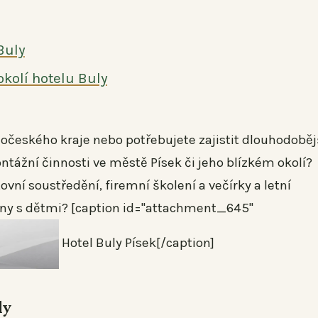
Buly
 okolí hotelu Buly
hočeského kraje nebo potřebujete zajistit dlouhodoběj
tážní činnosti ve městě Písek či jeho blízkém okolí?
vní soustředění, firemní školení a večírky a letní
odiny s dětmi? [caption id="attachment_645"
Hotel Buly Písek[/caption]
ly