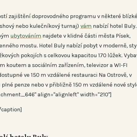
tí zajištění doprovodného programu v některé blízk
ashový nebo kulečníkový turnaj)
vám
nabízí hotel Buly.
obým
ubytováním
najdete v klidné části města Písek,
enného mostu. Hotel Buly nabízí pobyt v moderně, sty
žkových pokojích s celkovou kapacitou 170 lůžek. Vyba
m koutem a sociálním zařízením, televizor a WI-FI
 dostupné ve 150 m vzdálené restauraci Na Ostrově, v
i plné penze nebo v přibližně 150 m vzdálené nové sty
ttachment_646" align="alignleft" width="210"]
/caption]
olí hotelu Buly