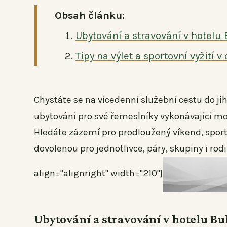
Obsah článku:
Ubytování a stravování v hotelu 
Tipy na výlet a sportovní vyžití v
Chystáte se na vícedenní služební cestu do ji
ubytování pro své řemeslníky vykonávající mon
Hledáte zázemí pro prodloužený víkend, sporto
dovolenou pro jednotlivce, páry, skupiny i r
align="alignright" width="210"]
Ubytování a stravování v hotelu Bu