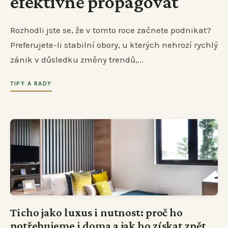
efektivně propagovat
Rozhodli jste se, že v tomto roce začnete podnikat?
Preferujete-li stabilní obory, u kterých nehrozí rychlý
zánik v důsledku změny trendů,...
TIPY A RADY
Ticho jako luxus i nutnost: proč ho
potřebujeme i doma a jak ho získat zpět