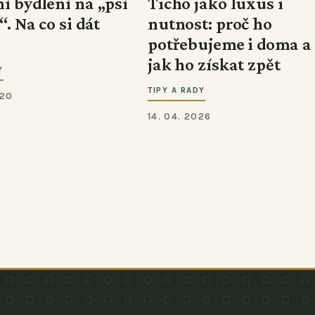
í bydlení na „psí
Ticho jako luxus i
. Na co si dát
nutnost: proč ho
potřebujeme i doma a
jak ho získat zpět
Y
TIPY A RADY
020
14. 04. 2026