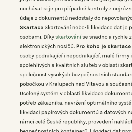
nechávat si je pro případné kontroly z nejrůz
údaje z dokumentů nedostaly do nepovolanýc
Skartace
Skartování nebo-li likvidace dat je
osobami. Díky
skartování
se snadno a rychle 
elektronických nosičů.
Pro koho je skartace
osoby podnikající i nepodnikající, malé firmy 
spolehlivých a kvalitních služeb v oblasti ska
společnost vysokých bezpečnostních standardů
pobočkou v Kralupech nad Vltavou a současně
Ucelený systém v oblasti likvidace dokumentů
potřeb zákazníka, navržení optimálního systém
likvidaci papírových dokumentů a datových no
rámci celé České republiky, provedení naklád
bezpečnostních kontejnerů. Likvidaci dat p