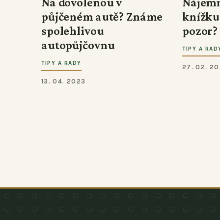
Na dovolenou v
Nájemn
půjčeném autě? Známe
knížku“
spolehlivou
pozor?
autopůjčovnu
TIPY A RAD
TIPY A RADY
27. 02. 2
13. 04. 2023