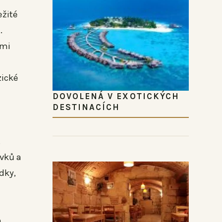
ežité
.
ími
zické
DOVOLENÁ V EXOTICKÝCH
DESTINACÍCH
.
avků a
dky,
m