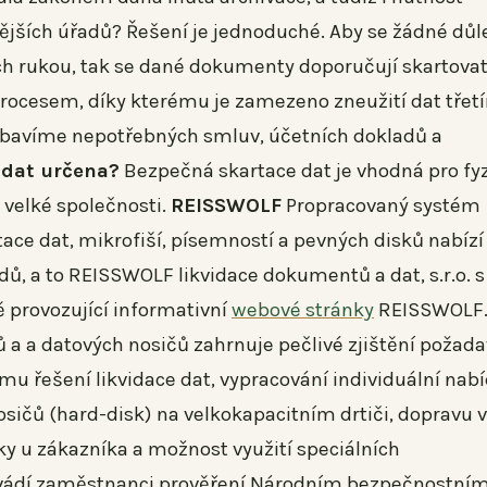
nějších úřadů? Řešení je jednoduché. Aby se žádné důl
h rukou, tak se dané dokumenty doporučují skartovat
 procesem, díky kterému je zamezeno zneužití dat třet
zbavíme nepotřebných smluv, účetních dokladů a
 dat určena?
Bezpečná skartace dat je vhodná pro fy
i velké společnosti.
REISSWOLF
Propracovaný systém
rtace dat, mikrofiší, písemností a pevných disků nabízí
, a to REISSWOLF likvidace dokumentů a dat, s.r.o. s
 provozující informativní
webové stránky
REISSWOLF
 a a datových nosičů zahrnuje pečlivé zjištění požad
u řešení likvidace dat, vypracování individuální nabí
sičů (hard-disk) na velkokapacitním drtiči, dopravu v
ky u zákazníka a možnost využití speciálních
rovádí zaměstnanci prověření Národním bezpečnostní