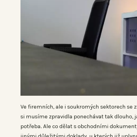
Ve firemních, ale i soukromých sektorech se
si musíme zpravidla ponechávat tak dlouho, j
potřeba. Ale co dělat s obchodními dokument
jinými důležitými doklady, u kterých již uply