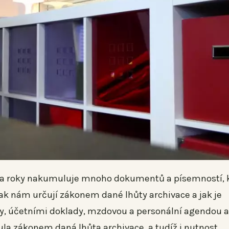
 za roky nakumuluje mnoho dokumentů a písemností, 
ak nám určují zákonem dané lhůty archivace a jak je
y, účetními doklady, mzdovou a personální agendou a
nula zákonem daná lhůta archivace, a tudíž i nutnost