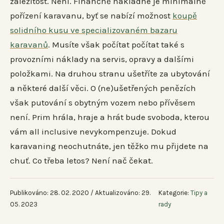
záležitost. Není. Finančně nákladné je minimálně
pořízení karavanu, byť se nabízí možnost
koupě
solidního kusu ve specializovaném bazaru
karavanů
. Musíte však počítat počítat také s
provozními náklady na servis, opravy a dalšími
položkami. Na druhou stranu ušetříte za ubytování
a některé další věci. O (ne)ušetřených penězích
však putování s obytným vozem nebo přívěsem
není. Prim hrála, hraje a hrát bude svoboda, kterou
vám all inclusive nevykompenzuje. Dokud
karavaning neochutnáte, jen těžko mu přijdete na
chuť. Co třeba letos? Není nač čekat.
Publikováno: 28. 02. 2020 / Aktualizováno: 29.
Kategorie:
Tipy a
05. 2023
rady