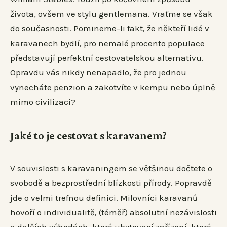
života, ovšem ve stylu gentlemana. Vraťme se však
do současnosti. Pomineme-li fakt, že někteří lidé v
karavanech bydlí, pro nemalé procento populace
představují perfektní cestovatelskou alternativu.
Opravdu vás nikdy nenapadlo, že pro jednou
vynecháte penzion a zakotvíte v kempu nebo úplně
mimo civilizaci?
Jaké to je cestovat s karavanem?
V souvislosti s karavaningem se většinou dočtete o
svobodě a bezprostřední blízkosti přírody. Popravdě
jde o velmi trefnou definici. Milovníci karavanů
hovoří o individualitě, (téměř) absolutní nezávislosti
a dalších výhodách, které ubytovací zařízení, které