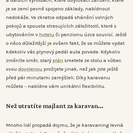
je se zemí pevně spojeno základy, nabídnout
nedokáže. Ve zkratce odpadá shánění volných
pokojů a spousta stresujících záležitostí, které s
ubytováním v
hotelu
či penzionu úzce souvisí. Ještě
o něco důležitější je ovšem fakt, že se můžete vydat
kdekoliv vás plynový pedál auta povede. Kdykoliv
změníte směr, starý
plán
smetete ze stolu a vůbec
svou
dovolenou
prožijete jinak, než jak jste ještě
před pár minutami zamýšleli. Díky karavanu
můžete – nabídne vám unikátní flexibilitu.
Než utratíte majlant za karavan...
Mnoho lidí propadá dojmu, že je karavaning levná