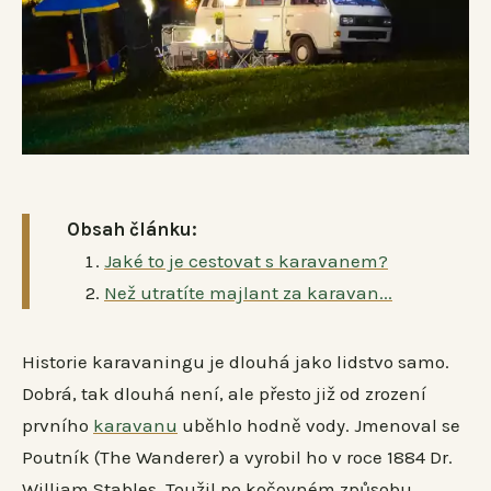
Obsah článku:
Jaké to je cestovat s karavanem?
Než utratíte majlant za karavan...
Historie karavaningu je dlouhá jako lidstvo samo.
Dobrá, tak dlouhá není, ale přesto již od zrození
prvního
karavanu
uběhlo hodně vody. Jmenoval se
Poutník (The Wanderer) a vyrobil ho v roce 1884 Dr.
William Stables. Toužil po kočovném způsobu